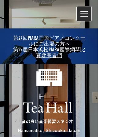
第27回PIARA国際ピアノコンクー
ルにご出場の方へ
第27屆日本浜松PIARA國際鋼琴比
賽參賽者們
音の良い音楽練習スタジオ
Hamamatsu, Shizuoka, Japan