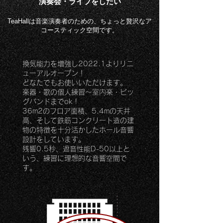
演奏会・ライブをしたい
TeaHallは音楽演奏者のための、ちょっと贅沢なア
コースティック空間です。
換気能力を増強し2022.1よりリニ
ューアルオープン！
どなたでもお使いいただけます。
楽器・歌の個人練習～室内楽・ビッ
グバンドまでok !
36m2のフロア面積、5.4mの天井
高、そして鉄筋コンクリート造の建
物の特徴を十分活かしたホール音響
設計をしています。
残響0.5秒、遮音性能D-50以上と
いう、
練習に理想的な音響空間で
す。